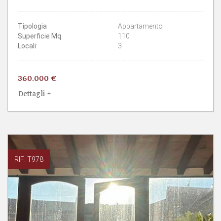
CAMERE
BAGNI
Tipologia
Appartamento
Superficie Mq
110
Locali:
3
360.000 €
Dettagli +
RIF: T978