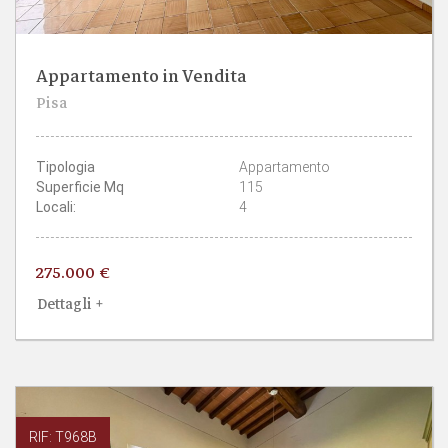
Appartamento in Vendita
2
1
Pisa
CAMERE
BAGNI
Tipologia
Appartamento
Superficie Mq
115
Locali:
4
275.000 €
Dettagli +
RIF: T968B