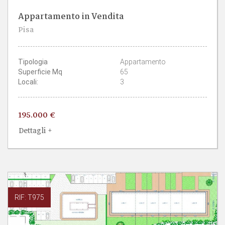
Appartamento in Vendita
1
1
Pisa
CAMERE
BAGNI
Tipologia
Appartamento
Superficie Mq
65
Locali:
3
195.000 €
Dettagli +
RIF: T975