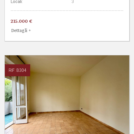
Locali:
3
215.000 €
Dettagli +
RIF: B304