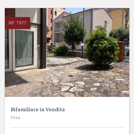
RIF: T977
Bifamiliare in Vendita
5
6
Pisa
CAMERE
BAGNI
BOX AUTO