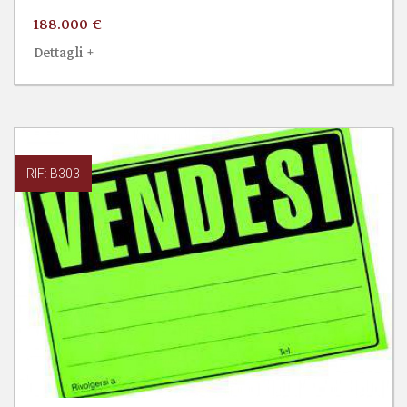
188.000 €
Dettagli +
RIF: B303