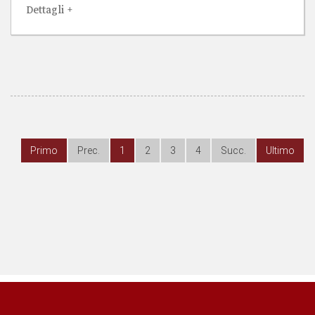
Dettagli +
Primo
Prec.
1
2
3
4
Succ.
Ultimo